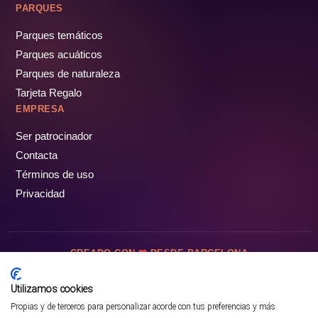
PARQUES
Parques temáticos
Parques acuáticos
Parques de naturaleza
Tarjeta Regalo
EMPRESA
Ser patrocinador
Contacta
Términos de uso
Privacidad
CREADO CON
DESDE BARCELONA
OCIOTUR DIGITAL SL. © Todos los derechos reservados · 2026
Utilizamos cookies
Propias y de terceros para personalizar acorde con tus preferencias y más