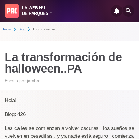
LA WEB Nº1
DE PARQUES
®
Inicio
Blog
La transformaci...
La transformación de
halloween..PA
Escrito por
jambre
Hola!
Blog: 426
Las calles se comienzan a volver oscuras , los sueños se
vuelven en pesadillas , y ya nadie está seguro , comienza