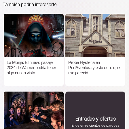
También podría interesarte...
La Monja: El nuevo pasaje
Probé Hysteria en
2024 de Warner podría tener
PortAventura y esto es lo que
algo nunca visto
me pareció
Entradas y ofertas
Elige entre cientos de parques