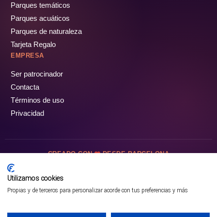
Parques temáticos
Parques acuáticos
Parques de naturaleza
Tarjeta Regalo
EMPRESA
Ser patrocinador
Contacta
Términos de uso
Privacidad
CREADO CON
DESDE BARCELONA
OCIOTUR DIGITAL SL. © Todos los derechos reservados · 2026
Utilizamos cookies
Propias y de terceros para personalizar acorde con tus preferencias y más