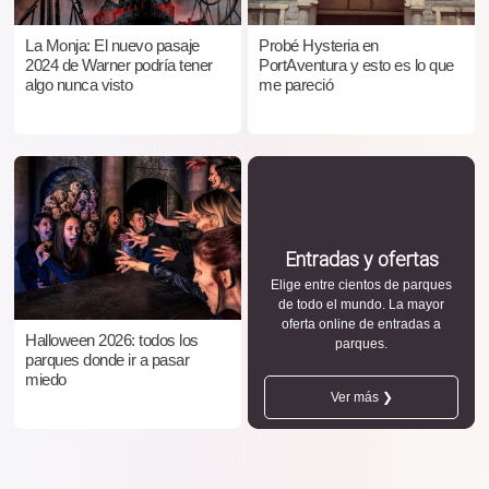
La Monja: El nuevo pasaje
Probé Hysteria en
2024 de Warner podría tener
PortAventura y esto es lo que
algo nunca visto
me pareció
Entradas y ofertas
Elige entre cientos de parques
de todo el mundo. La mayor
oferta online de entradas a
Halloween 2026: todos los
parques.
parques donde ir a pasar
miedo
Ver más ❯