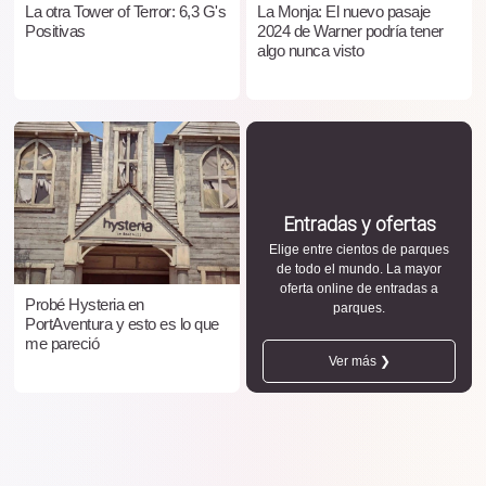
La otra Tower of Terror: 6,3 G's
La Monja: El nuevo pasaje
Positivas
2024 de Warner podría tener
algo nunca visto
Entradas y ofertas
Elige entre cientos de parques
de todo el mundo. La mayor
oferta online de entradas a
Probé Hysteria en
parques.
PortAventura y esto es lo que
me pareció
Ver más ❯