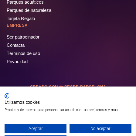
Parques acuáticos
Parques de naturaleza
Tarjeta Regalo
EMPRESA
Ser patrocinador
Contacta
Términos de uso
Privacidad
CREADO CON
DESDE BARCELONA
OCIOTUR DIGITAL SL. © Todos los derechos reservados · 2026
Utilizamos cookies
Propias y de terceros para personalizar acorde con tus preferencias y más
Aceptar
No aceptar