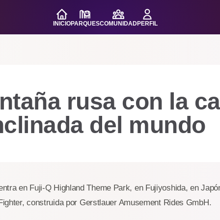
INICIO
PARQUES
COMUNIDAD
PERFIL
taña rusa con la ca
nclinada del mundo
ntra en Fuji-Q Highland Theme Park, en Fujiyoshida, en Jap
- Fighter, construida por Gerstlauer Amusement Rides GmbH.