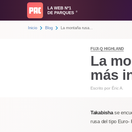
LA WEB Nº1
DE PARQUES
®
Inicio
Blog
La montaña rusa...
FUJI-Q HIGHLAND
La mon
más i
Escrito por
Éric A.
Takabisha
se encue
rusa del tipo Euro