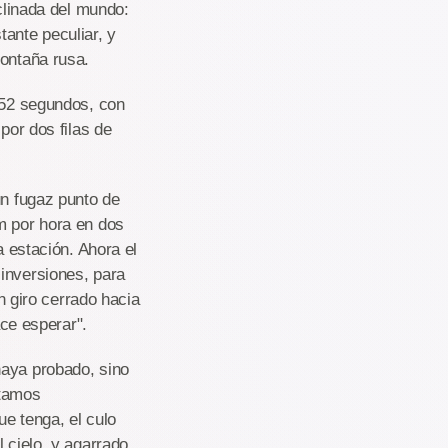
nclinada del mundo:
ante peculiar, y
montaña rusa.
1:52 segundos, con
por dos filas de
un fugaz punto de
m por hora en dos
a estación. Ahora el
inversiones, para
un giro cerrado hacia
ace esperar".
haya probado, sino
stamos
e tenga, el culo
 cielo, y agarrado