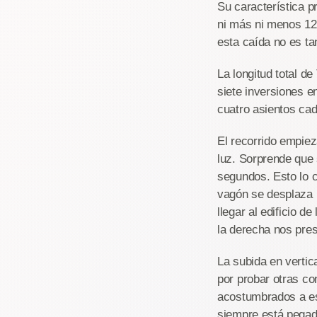
Su característica p
ni más ni menos 121
esta caída no es ta
La longitud total d
siete inversiones e
cuatro asientos cad
El recorrido empiez
luz. Sorprende que 
segundos. Esto lo co
vagón se desplaza p
llegar al edificio d
la derecha nos prese
La subida en vertic
por probar otras co
acostumbrados a es
siempre está pegado