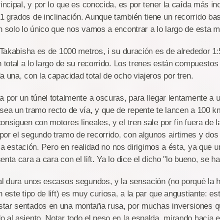
rincipal, y por lo que es conocida, es por tener la caída más i
 grados de inclinación. Aunque también tiene un recorrido bast
n solo lo único que nos vamos a encontrar a lo largo de esta 
e Takabisha es de 1000 metros, i su duración es de alrededor 
n total a lo largo de su recorrido. Los trenes están compuestos 
a una, con la capacidad total de ocho viajeros por tren.
a por un túnel totalmente a oscuras, para llegar lentamente a 
sea un tramo recto de vía, y que de repente te lancen a 100 k
nsiguen con motores lineales, y el tren sale por fin fuera de l
or el segundo tramo de recorrido, con algunos airtimes y dos 
e la estación. Pero en realidad no nos dirigimos a ésta, ya que 
nta cara a cara con el lift. Ya lo dice el dicho "lo bueno, se h
al dura unos escasos segundos, y la sensación (no porqué la 
n este tipo de lift) es muy curiosa, a la par que angustiante: e
tar sentados en una montaña rusa, por muchas inversiones qu
 al asiento. Notar todo el peso en la espalda, mirando hacia el