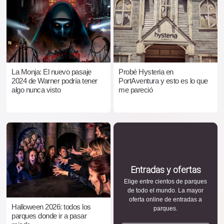
La Monja: El nuevo pasaje
Probé Hysteria en
2024 de Warner podría tener
PortAventura y esto es lo que
algo nunca visto
me pareció
Entradas y ofertas
Elige entre cientos de parques
de todo el mundo. La mayor
oferta online de entradas a
Halloween 2026: todos los
parques.
parques donde ir a pasar