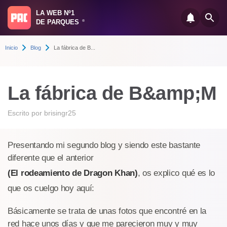
LA WEB Nº1
DE PARQUES
®
Inicio
Blog
La fábrica de B...
La fábrica de B&amp;M
Escrito por
brisingr25
Presentando mi segundo blog y siendo este bastante
diferente que el anterior
(El rodeamiento de Dragon Khan)
, os explico qué es lo
que os cuelgo hoy aquí:
Básicamente se trata de unas fotos que encontré en la
red hace unos días y que me parecieron muy y muy