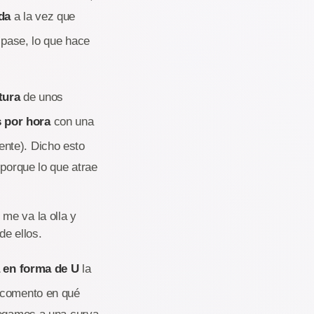
rda
a la vez que
e pase, lo que hace
tura
de unos
s por hora
con una
ente). Dicho esto
 porque lo que atrae
me va la olla y
de ellos.
a en forma de U
la
o comento en qué