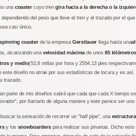
es una
coaster
cuyo tren
gira hacia a la derecha o la izquie
, dependiendo del peso que lleve el tren y el trazado por el qu
 sea casi único.
spinning coaster
de la empresa
Gerstlauer
llega hasta una
al
es, alcanzando una
velocidad máxima
de unos
85 kilómetro
tros y medio
(52,8 millas por hora y 2554,13 pies respectivam
 este diseño no atrae por sus estadísticas de locura y es así,
su trazado.
ran parte de mis diseños sabrá que cada que cada X tiempo se 
ovador", por llamarlo de alguna manera y este parece ser uno 
buscar la sensación de recorrer un "half pipe", una
estructur
rs
y los
snowboarders
para realizar sus piruetas. Dicho est