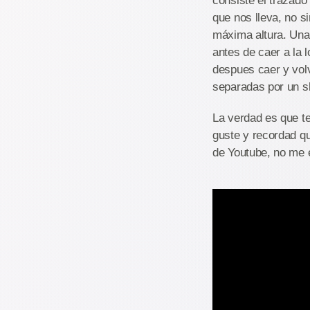
consiste el trazado
que nos lleva, no s
máxima altura. Una 
antes de caer a la 
despues caer y volv
separadas por un s
La verdad es que t
guste y recordad qu
de Youtube, no me