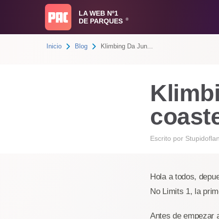
LA WEB Nº1
DE PARQUES
®
Inicio
Blog
Klimbing Da Jun...
Klimbi
coaste
Escrito por
Stupidofla
Hola a todos, depu
No Limits 1, la pri
Antes de empezar a