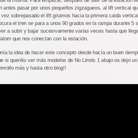
 de la misma. Para empezar, después de salir de la estación 
in antes pasar por unos pequeños zigzagueos, al lift vertical qu
vez sobrepasado el lift giramos hacia la primera caida vertical
locura el tren se para a unos 90 grados en la rampa durante 5
er a subir y bajar sucesivamente varias veces hasta que llega
lalom que nos conectan con la estación.
enía la idea de hacer este concepto desde hacía un buen tiemp
e si queréis ver más modelos de No Limits 1 abajo os dejo un
 enrollo más y hasta otro blog!!