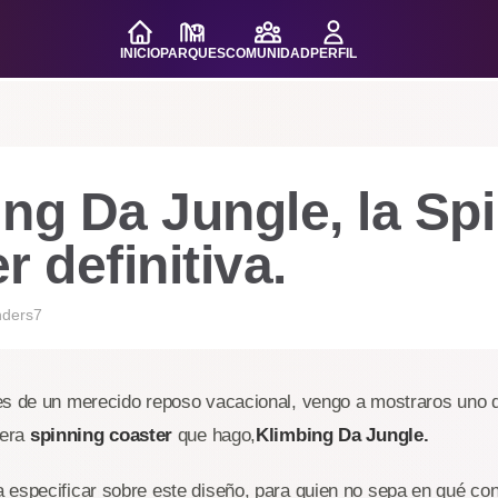
INICIO
PARQUES
COMUNIDAD
PERFIL
ng Da Jungle, la Sp
r definitiva.
nders7
es de un merecido reposo vacacional, vengo a mostraros uno 
mera
spinning coaster
que hago,
Klimbing Da Jungle.
 especificar sobre este diseño, para quien no sepa en qué con