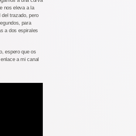
llegamos a una curva
e nos eleva a la
 del trazado, pero
 segundos, para
s a dos espirales
o, espero que os
 enlace a mi canal