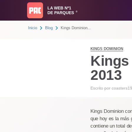
LA WEB Nº1
DE PARQUES
®
Inicio
Blog
Kings Dominion...
KINGS DOMINION
Kings
2013
Escrito por
coasters1
Kings Dominion com
que hoy es la más 
contiene un total d