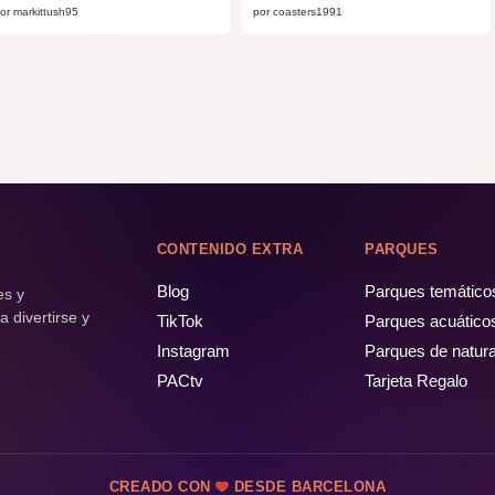
or markittush95
por coasters1991
CONTENIDO EXTRA
PARQUES
Blog
Parques temático
es y
 divertirse y
TikTok
Parques acuático
Instagram
Parques de natur
PACtv
Tarjeta Regalo
CREADO CON
DESDE BARCELONA