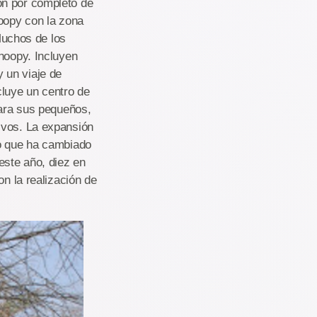
ón por completo de
noopy con la zona
.Muchos de los
Snoopy. Incluyen
 un viaje de
cluye un centro de
para sus pequeños,
ivos. La expansión
lo que ha cambiado
este año, diez en
on la realización de