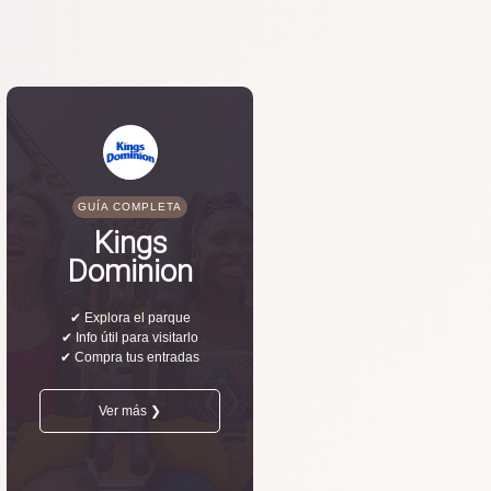
GUÍA COMPLETA
Kings
Dominion
✔ Explora el parque
✔ Info útil para visitarlo
✔ Compra tus entradas
Ver más ❯