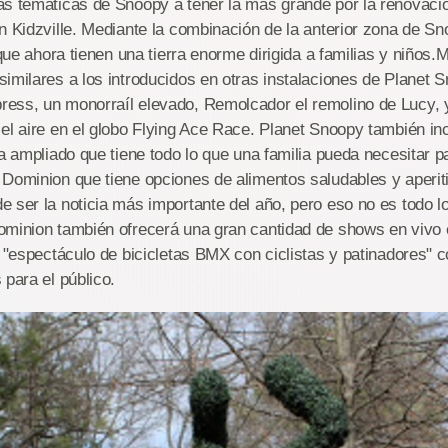
as temáticas de Snoopy a tener la más grande por la renovaci
n Kidzville. Mediante la combinación de la anterior zona de S
 que ahora tienen una tierra enorme dirigida a familias y niños
imilares a los introducidos en otras instalaciones de Planet 
ess, un monorraíl elevado, Remolcador el remolino de Lucy, y
el aire en el globo Flying Ace Race. Planet Snoopy también in
ia ampliado que tiene todo lo que una familia pueda necesitar 
 Dominion que tiene opciones de alimentos saludables y aperit
 ser la noticia más importante del año, pero eso no es todo 
ominion también ofrecerá una gran cantidad de shows en vivo 
n "espectáculo de bicicletas BMX con ciclistas y patinadores" c
 para el público.