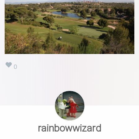
0
rainbowwizard