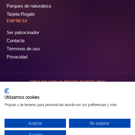
Parques de naturaleza
Tarjeta Regalo
EMPRESA
Ser patrocinador
Contacta
Términos de uso
Privacidad
CREADO CON
DESDE BARCELONA
OCIOTUR DIGITAL SL. © Todos los derechos reservados · 2026
Utilizamos cookies
Propias y de terceros para personalizar acorde con tus preferencias y más
Aceptar
No aceptar
Ajustar