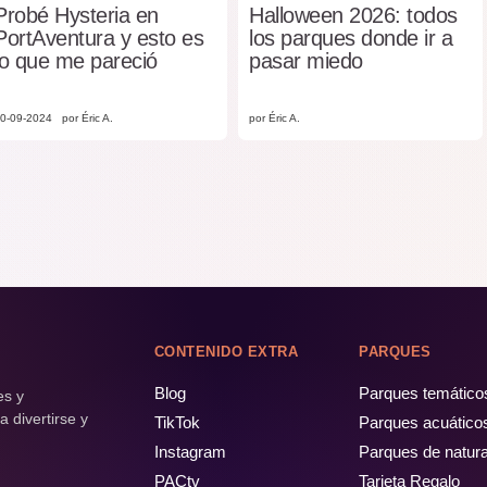
Probé Hysteria en
Halloween 2026: todos
PortAventura y esto es
los parques donde ir a
lo que me pareció
pasar miedo
0-09-2024
por Éric A.
por Éric A.
CONTENIDO EXTRA
PARQUES
Blog
Parques temático
es y
 divertirse y
TikTok
Parques acuático
Instagram
Parques de natur
PACtv
Tarjeta Regalo