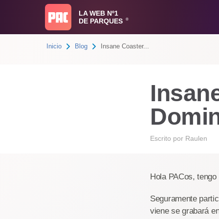
LA WEB Nº1
DE PARQUES
®
Inicio
Blog
Insane Coaster...
Insan
Domin
Escrito por
Raulen
Hola PACos, tengo 
Seguramente partic
viene se grabará e