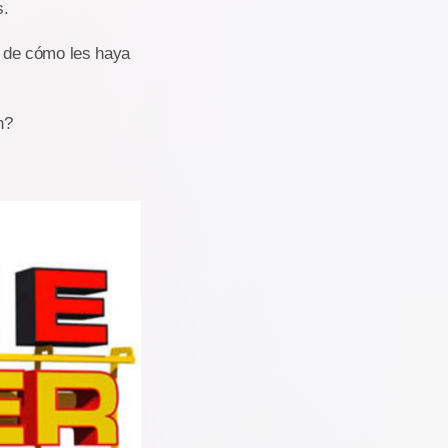
s.
 de cómo les haya
h?