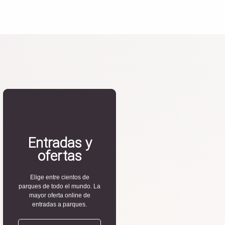
Entradas y
ofertas
Elige entre cientos de
parques de todo el mundo. La
mayor oferta online de
entradas a parques.