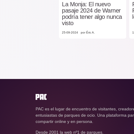
La Monja: El nuevo
pasaje 2024 de Warner
podría tener algo nunca
visto
25-09-2024
por Éric A.
1
PAC es el lugar de encuentro de visitantes, creador
entusiastas de parques de ocio. Una plataforma para
compartir online y en persona.
Desde 2001 la web nº1 de parques.