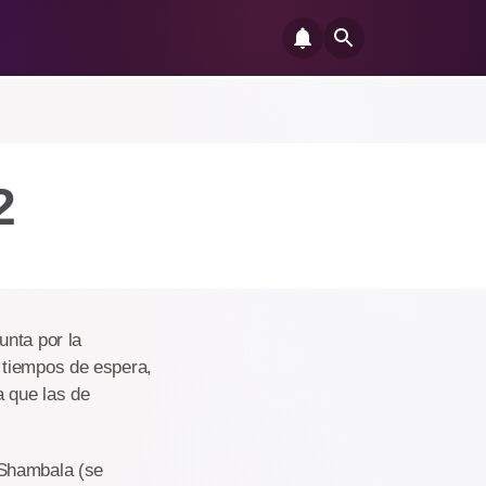
2
unta por la
 tiempos de espera,
a que las de
 Shambala (se