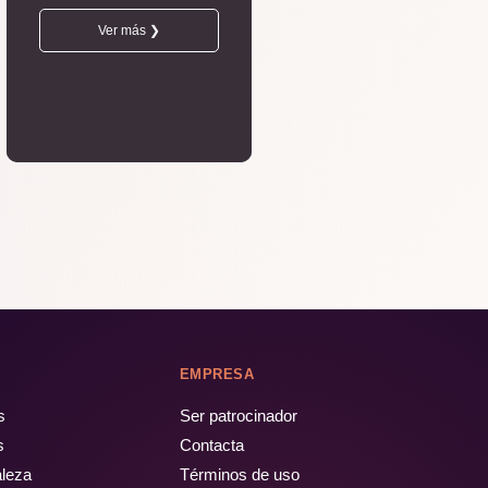
Ver más ❯
EMPRESA
s
Ser patrocinador
s
Contacta
aleza
Términos de uso