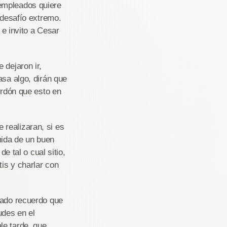
empleados quiere
 desafío extremo.
e invito a Cesar
 dejaron ir,
asa algo, dirán que
erdón que esto en
realizaran, si es
mida de un buen
e tal o cual sitio,
tis y charlar con
sado recuerdo que
udes en el
le tarde, que