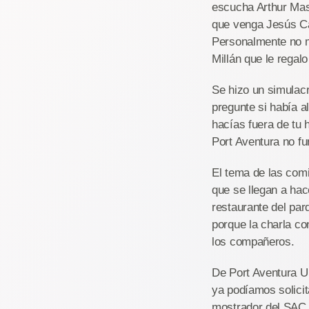
escucha Arthur Mas
que venga Jesús Cal
Personalmente no m
Millán que le regalo
Se hizo un simulacr
pregunte si había a
hacías fuera de tu 
Port Aventura no f
El tema de las com
que se llegan a ha
restaurante del parq
porque la charla co
los compañeros.
De Port Aventura Un
ya podíamos solicit
mostrador del SAC p