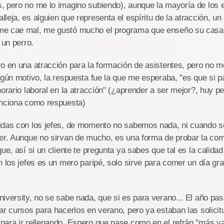
, pero no me lo imagino subiendo), aunque la mayoría de los 
leja, es alguien que representa el espíritu de la atracción, un
e cae mal, me gustó mucho el programa que enseño su casa 
 un perro.
o en una atracción para la formación de asistentes, pero no me
lgún motivo, la respuesta fue la que me esperaba, "es que si p
horario laboral en la atracción" (¿aprender a ser mejor?, huy p
unciona como respuesta)
idas con los jefes, de momento no sabemos nada, ni cuando se 
cer. Aunque no sirvan de mucho, es una forma de probar la co
ue, así si un cliente te pregunta ya sabes que tal es la calidad d
n los jefes es un mero paripé, solo sirve para comer un día gra
iversity, no se sabe nada, que si es para verano... El año pa
ar cursos para hacerlos en verano, pero ya estaban las solicit
ara ir rellenando. Espero que pase como en el refrán "más va