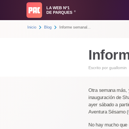
LA WEB Nº1
DE PARQUES
®
Inicio
Blog
Informe semanal...
Infor
Escrito por
guallomin
Otra semana más, y 
inauguración de Sh
ayer sábado a parti
Aventura Sésamo (t
No hay mucho que c