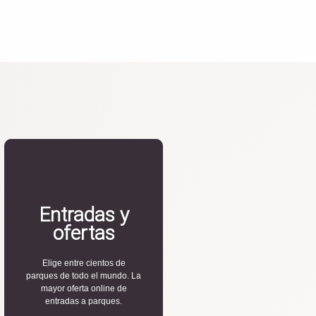
Entradas y
ofertas
Elige entre cientos de
parques de todo el mundo. La
mayor oferta online de
entradas a parques.