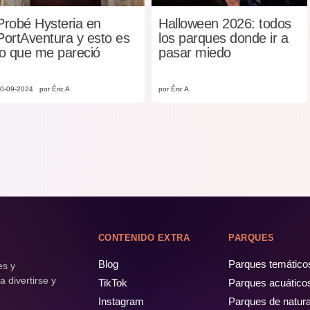
Probé Hysteria en
Halloween 2026: todos
PortAventura y esto es
los parques donde ir a
lo que me pareció
pasar miedo
0-09-2024
por Éric A.
por Éric A.
CONTENIDO EXTRA
PARQUES
Blog
Parques temático
es y
 divertirse y
TikTok
Parques acuático
Instagram
Parques de natur