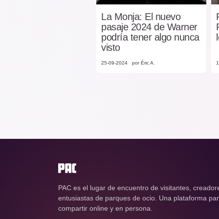
La Monja: El nuevo
pasaje 2024 de Warner
podría tener algo nunca
visto
25-09-2024
por Éric A.
1
PAC es el lugar de encuentro de visitantes, creador
entusiastas de parques de ocio. Una plataforma para
compartir online y en persona.