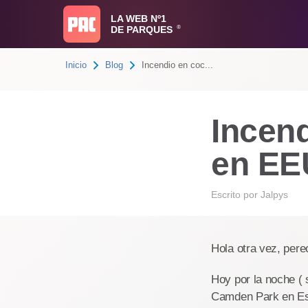
LA WEB Nº1
DE PARQUES
®
Inicio
Blog
Incendio en coc...
Incen
en E
Escrito por
Jalpys
Hola otra vez, pere
Hoy por la noche (
Camden Park en Es