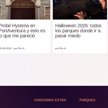
Probé Hysteria en
Halloween 2026: todos
PortAventura y esto es
los parques donde ir a
lo que me pareció
pasar miedo
0-09-2024
por Éric A.
por Éric A.
CONTENIDO EXTRA
PARQUES