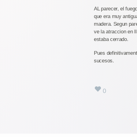
AL parecer, el fueg
que era muy antigua
madera. Segun parec
ve la atraccion en 
estaba cerrado.
Pues definitivament
sucesos.
0