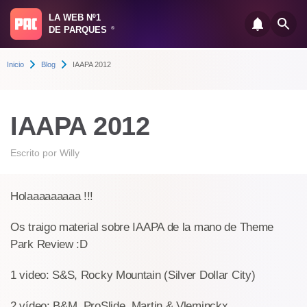
LA WEB Nº1
DE PARQUES
®
Inicio
Blog
IAAPA 2012
IAAPA 2012
Escrito por
Willy
Holaaaaaaaaa !!!
Os traigo material sobre IAAPA de la mano de Theme
Park Review :D
1 video: S&S, Rocky Mountain (Silver Dollar City)
2 vídeo: B&M, ProSlide, Martin & Vleminckx