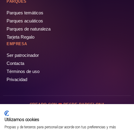
PARQUES
Parques temáticos
Parques acuáticos
Parques de naturaleza
Tarjeta Regalo
EMPRESA
Ser patrocinador
Contacta
Términos de uso
Privacidad
CREADO CON
DESDE BARCELONA
OCIOTUR DIGITAL SL. © Todos los derechos reservados · 2026
Utilizamos cookies
Propias y de terceros para personalizar acorde con tus preferencias y más