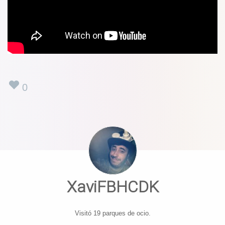
0
XaviFBHCDK
Visitó 19 parques de ocio.