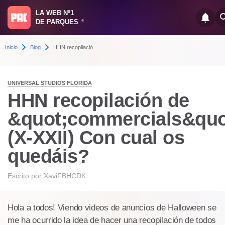
LA WEB Nº1
DE PARQUES
®
Inicio
Blog
HHN recopilació...
UNIVERSAL STUDIOS FLORIDA
HHN recopilación de
&quot;commercials&quo
(X-XXII) Con cual os
quedáis?
Escrito por
XaviFBHCDK
Hola a todos! Viendo videos de anuncios de Halloween se
me ha ocurrido la idea de hacer una recopilación de todos