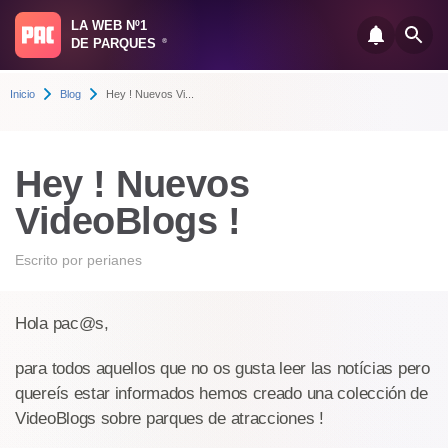
LA WEB Nº1
DE PARQUES
®
Inicio
Blog
Hey ! Nuevos Vi...
Hey ! Nuevos
VideoBlogs !
Escrito por
perianes
Hola pac@s,
para todos aquellos que no os gusta leer las notícias pero
quereís estar informados hemos creado una colección de
VideoBlogs sobre parques de atracciones !