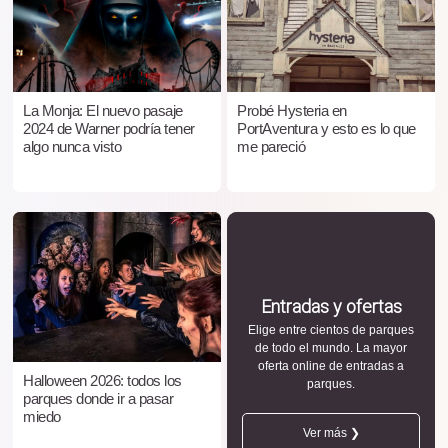
La Monja: El nuevo pasaje
Probé Hysteria en
2024 de Warner podría tener
PortAventura y esto es lo que
algo nunca visto
me pareció
Entradas y ofertas
Elige entre cientos de parques
de todo el mundo. La mayor
oferta online de entradas a
Halloween 2026: todos los
parques.
parques donde ir a pasar
miedo
Ver más ❯