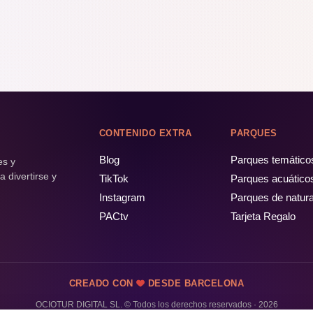
CONTENIDO EXTRA
PARQUES
Blog
Parques temático
es y
 divertirse y
TikTok
Parques acuático
Instagram
Parques de natur
PACtv
Tarjeta Regalo
CREADO CON
DESDE BARCELONA
OCIOTUR DIGITAL SL. © Todos los derechos reservados · 2026