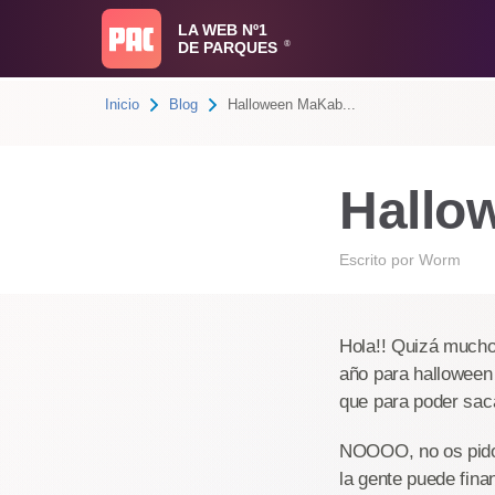
LA WEB Nº1
DE PARQUES
®
Inicio
Blog
Halloween MaKab...
Hallo
Escrito por
Worm
Hola!! Quizá mucho
año para halloween 
que para poder saca
NOOOO, no os pido 
la gente puede fina