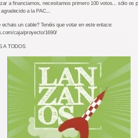
r a financiarnos, necesitamos primero 100 votos... sólo os p
 agradecido a la PAC...
echais un cable? Tenéis que votar en este enlace:
s.com/caja/proyecto/1690/
S A TODOS