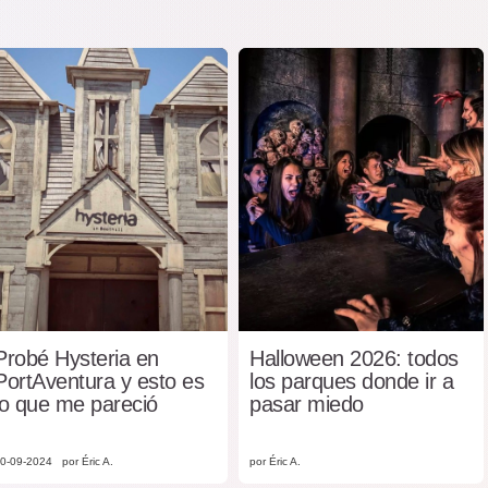
Probé Hysteria en
Halloween 2026: todos
PortAventura y esto es
los parques donde ir a
lo que me pareció
pasar miedo
0-09-2024
por Éric A.
por Éric A.