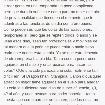
divertissimo. En definitiva, un evento especial, para
atraer gente en una temporada un poco complicada,
pero que dura lo suficiente como para no tener ese aire
de provisionalidad que tienes en el momento que te
adentras a las tenebras de un dia con aforo bueno.
Como puede ser, que las colas de las atracciones,
temporales sí, pero que se repiten todos lo años y se
usan esos dias, sean tan provisionales y movibles de
tal manera que la peña se pueda colar o nadie sepa
realmente donde esta la cola. Ya sé que esto depende
de otra empresa bla bla bla. Tanto cuesta poner unos
agujeros en el suelo y unas peanas para hacer las
colas? QUe una cola parezca una cola, realmente tan
dificil es? SI Dragon khan, Stampida, Cañon o cualquier
atraccion major tiene agujeros en el suelo para alargar
su cola lo suficiente para dias de super afluencia, ¿3,
4? al año, y unas peanas para poder ponerla... tanto
cuesta que como parque, se plantee, que las colas no