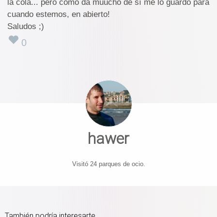
la cola... pero como da muucho de sí me lo guardo para
cuando estemos, en abierto!
Saludos ;)
0
hawer
Visitó 24 parques de ocio.
También podría interesarte...