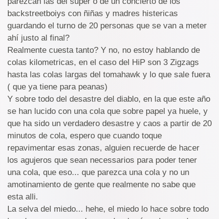
parezcan las del super o de un concierto de los
backstreetboiys con ñiñas y madres histericas
guardando el turno de 20 personas que se van a meter
ahí justo al final?
Realmente cuesta tanto? Y no, no estoy hablando de
colas kilometricas, en el caso del HiP son 3 Zigzags
hasta las colas largas del tomahawk y lo que sale fuera
( que ya tiene para peanas)
Y sobre todo del desastre del diablo, en la que este año
se han lucido con una cola que sobre papel ya huele, y
que ha sido un verdadero desastre y caos a partir de 20
minutos de cola, espero que cuando toque
repavimentar esas zonas, alguien recuerde de hacer
los agujeros que sean necessarios para poder tener
una cola, que eso... que parezca una cola y no un
amotinamiento de gente que realmente no sabe que
esta alli.
La selva del miedo... hehe, el miedo lo hace sobre todo