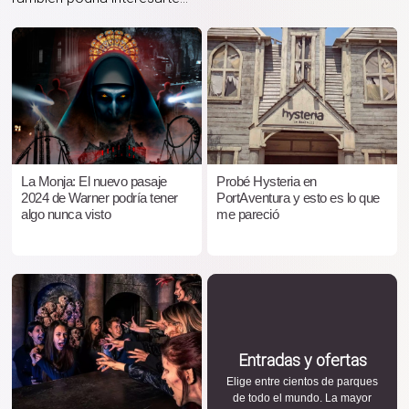
La Monja: El nuevo pasaje
Probé Hysteria en
2024 de Warner podría tener
PortAventura y esto es lo que
algo nunca visto
me pareció
Entradas y ofertas
Elige entre cientos de parques
de todo el mundo. La mayor