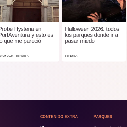
Probé Hysteria en
Halloween 2026: todos
PortAventura y esto es
los parques donde ir a
lo que me pareció
pasar miedo
0-09-2024
por Éric A.
por Éric A.
CONTENIDO EXTRA
PARQUES