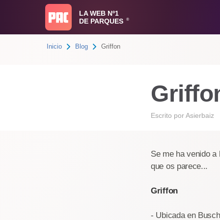
LA WEB Nº1
DE PARQUES
®
Inicio
Blog
Griffon
Griffo
Escrito por
Asierbaiz
Se me ha venido a l
que os parece...
Griffon
- Ubicada en Busch