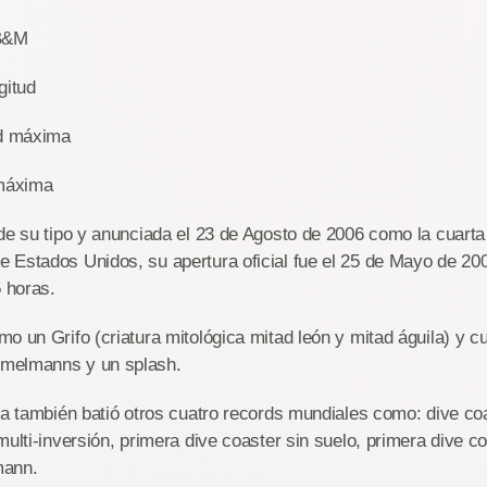
 B&M
gitud
ad máxima
 máxima
de su tipo y anunciada el 23 de Agosto de 2006 como la cuarta
 Estados Unidos, su apertura oficial fue el 25 de Mayo de 20
 horas.
o un Grifo (criatura mitológica mitad león y mitad águila) y c
melmanns y un splash.
ra también batió otros cuatro records mundiales como: dive co
ulti-inversión, primera dive coaster sin suelo, primera dive co
mann.