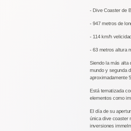
- Dive Coaster de
- 947 metros de lon
- 114 km/h velicid
- 63 metros altura
Siendo la más alta 
mundo y segunda de
aproximadamente 5
Está tematizada com
elementos como im
El día de su apertu
única dive coaster m
inversiones immel