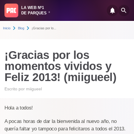
LA WEB Nº1
DE PARQUES
®
Inicio
Blog
¡Gracias por lo...
¡Gracias por los
momentos vividos y
Feliz 2013! (miigueel)
Escrito por
miigueel
Hola a todos!
A pocas horas de dar la bienvenida al nuevo año, no
quería faltar yo tampoco para felicitaros a todos el 2013.