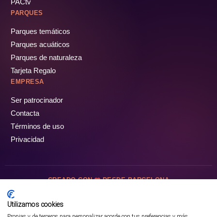
PACtv
PARQUES
Parques temáticos
Parques acuáticos
Parques de naturaleza
Tarjeta Regalo
EMPRESA
Ser patrocinador
Contacta
Términos de uso
Privacidad
CREADO CON
DESDE BARCELONA
OCIOTUR DIGITAL SL. © Todos los derechos reservados · 2026
Utilizamos cookies
Propias y de terceros para personalizar acorde con tus preferencias y más