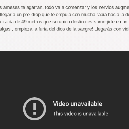
s arneses te agarran, todo va a comenzar y los nervios augm
ta llegar a un pre-drop que te empuja con mucha rabia hacia la 
a caida de 49 metros que su unico destino es sumerjirte en un
lgas , empieza la furia del dios de la sangre! Llegarás con vida 