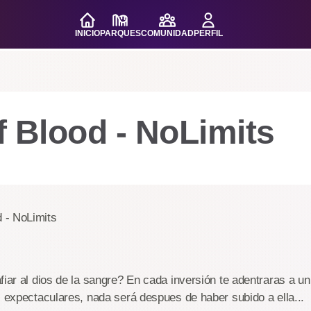
INICIO
PARQUES
COMUNIDAD
PERFIL
 Blood - NoLimits
Limits
fiar al dios de la sangre? En cada inversión te adentraras a u
s expectaculares, nada será despues de haber subido a ella...