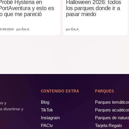
Probé Hysteria en
Halloween 2026: todos
PortAventura y esto es
los parques donde ir a
lo que me pareció
pasar miedo
0-09-2024
por Éric A.
por Éric A.
CONTENIDO EXTRA
PARQUES
Blog
Parques temático
es y
 divertirse y
TikTok
Parques acuático
Instagram
Parques de natur
PACtv
Tarjeta Regalo