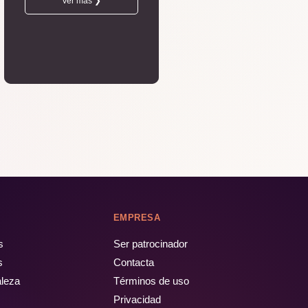
Ver más ❯
EMPRESA
s
Ser patrocinador
s
Contacta
aleza
Términos de uso
Privacidad