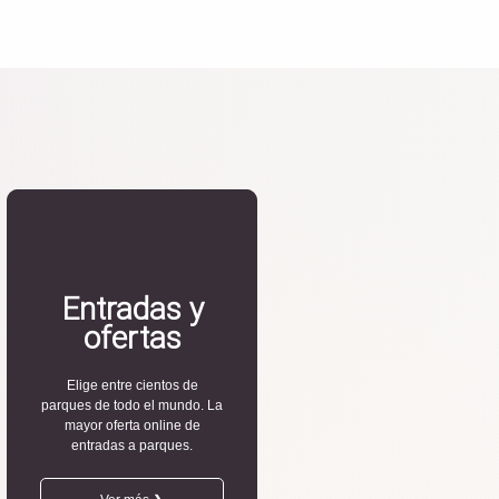
Entradas y
ofertas
Elige entre cientos de
parques de todo el mundo. La
mayor oferta online de
entradas a parques.