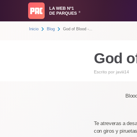
LA WEB Nº1
DE PARQUES
®
Inicio
Blog
God of Blood -...
God of
Escrito por
javiii14
Blood - No
Te atreveras a desa
con giros y pirueta