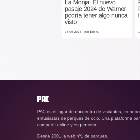
La Monja: El nuevo
pasaje 2024 de Warner
podría tener algo nunca
visto
25-09-2024
por Éric A.
1
PAC es el lugar de encuentro de visitantes, creador
entusiastas de parques de ocio. Una plataforma para
compartir online y en persona.
Desde 2001 la web nº1 de parques.