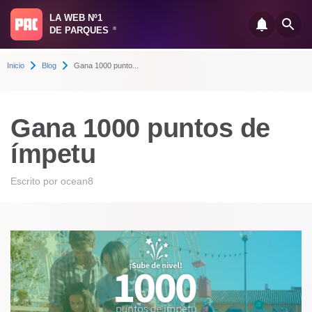
LA WEB Nº1
DE PARQUES
®
Inicio
Blog
Gana 1000 punto...
Gana 1000 puntos de
ímpetu
Escrito por
ocean8