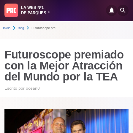
LA WEB Nº1
DE PARQUES
®
Inicio
Blog
Futuroscope pre...
Futuroscope premiado
con la Mejor Atracción
del Mundo por la TEA
Escrito por
ocean8