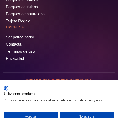
Parques acuáticos
Parques de naturaleza
Tarjeta Regalo
EMPRESA
Ser patrocinador
Contacta
Términos de uso
Privacidad
CREADO CON
DESDE BARCELONA
OCIOTUR DIGITAL SL. © Todos los derechos reservados · 2026
Utilizamos cookies
Propias y de terceros para personalizar acorde con tus preferencias y más
Aceptar
No aceptar