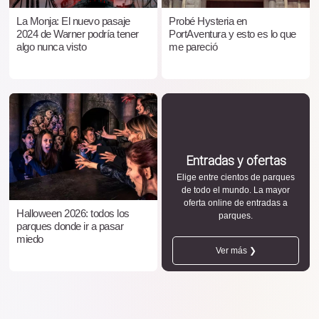
La Monja: El nuevo pasaje
Probé Hysteria en
2024 de Warner podría tener
PortAventura y esto es lo que
algo nunca visto
me pareció
Entradas y ofertas
Elige entre cientos de parques
de todo el mundo. La mayor
oferta online de entradas a
Halloween 2026: todos los
parques.
parques donde ir a pasar
miedo
Ver más ❯