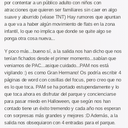
por contentar a un público adulto con niños con
atracciones que quieren ser familiares sin caer en algo
suave y aburrido (véase TNT) Hay rumores que apuntan
a que va a haber algún movimiento de flats en la zona
infantil, lo que no implica que donde se quite algo se
ponga otra cosa nueva...
Y poco más...bueno sí, a la salida nos han dicho que nos
tenían fichados desde el primer momento...sabían que
veniamos de PAC...asique cuidado...PAM nos está
vigilando :) es como Gran Hermano! Os podría escribir 4
páginas de word con cosillas del focus, pero creo que no
es lo que toca. PAM se ha portado estupendamente y lo
que toca ahora es disfrutar del parque y concienciarse
para pasar miedo en Halloween, que según nos han
contado tiene un éxito tremendo y cada año nos esperan
con sorpresas más grandes y mejores :D Además, a la
salida nos obsequiaron con 4 entradas para el parque.