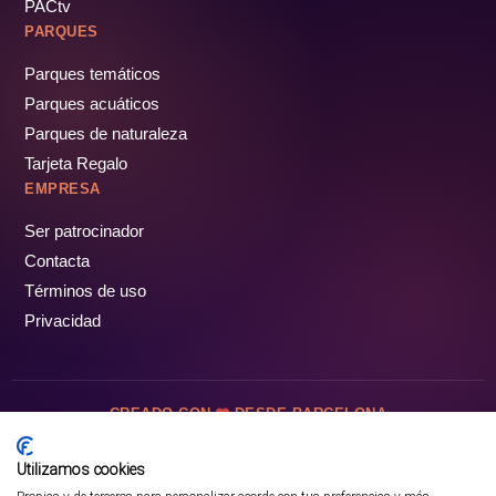
PACtv
PARQUES
Parques temáticos
Parques acuáticos
Parques de naturaleza
Tarjeta Regalo
EMPRESA
Ser patrocinador
Contacta
Términos de uso
Privacidad
CREADO CON
DESDE BARCELONA
OCIOTUR DIGITAL SL. © Todos los derechos reservados · 2026
Utilizamos cookies