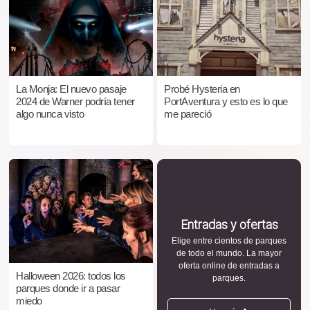
La Monja: El nuevo pasaje
Probé Hysteria en
2024 de Warner podría tener
PortAventura y esto es lo que
algo nunca visto
me pareció
Entradas y ofertas
Elige entre cientos de parques
de todo el mundo. La mayor
oferta online de entradas a
Halloween 2026: todos los
parques.
parques donde ir a pasar
miedo