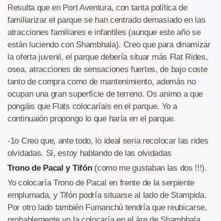
Resulta que en Port Aventura, con tanta política de
familiarizar el parque se han centrado demasiado en las
atracciones familiares e infantiles (aunque este año se
están luciendo con Shambhala). Creo que para dinamizar
la oferta juvenil, el parque debería situar más Flat Rides,
osea, atracciones de sensaciones fuertes, de bajo coste
tanto de compra como de mantenimiento, además no
ocupan una gran superfície de terreno. Os animo a que
pongáis que Flats colocaríais en el parque. Yo a
continuaión propongo lo que haría en el parque.
-1o Creo que, ante todo, lo ideal seria recolocar las rides
olvidadas. Sí, estoy hablando de las olvidadas
Trono de Pacal y Tifón
(como me gustaban las dos !!!).
Yo colocaría Trono de Pacal en frente de la serpiente
emplumada, y Tifón podría situarse al lado de Stampida.
Por otro lado también Fumanchú tendría que reubicarse,
probablemente yo la colocaría en el àre de Shambhala.