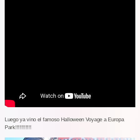
Luego ya vino el famoso Halloween Voyage a Europa
Park!!!!!!!!!!!