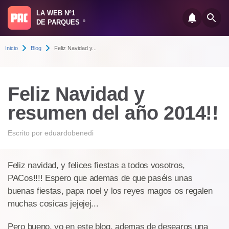
LA WEB Nº1
DE PARQUES
®
Inicio
Blog
Feliz Navidad y...
Feliz Navidad y
resumen del año 2014!!
Escrito por
eduardobenedi
Feliz navidad, y felices fiestas a todos vosotros,
PACos!!!! Espero que ademas de que paséis unas
buenas fiestas, papa noel y los reyes magos os regalen
muchas cosicas jejejej...
Pero bueno, yo en este blog, ademas de desearos una