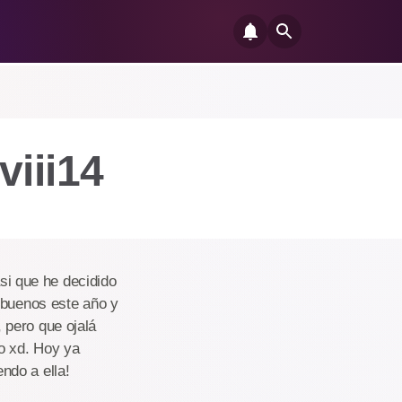
viii14
asi que he decidido
 buenos este año y
 pero que ojalá
o xd. Hoy ya
ndo a ella!