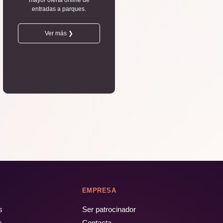
mayor oferta online de
entradas a parques.
Ver más ❯
EMPRESA
s
Ser patrocinador
s
Contacta