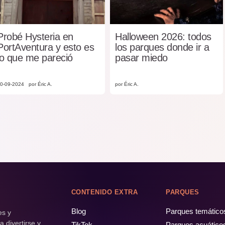
Probé Hysteria en
Halloween 2026: todos
PortAventura y esto es
los parques donde ir a
lo que me pareció
pasar miedo
0-09-2024
por Éric A.
por Éric A.
CONTENIDO EXTRA
PARQUES
Blog
Parques temático
es y
 divertirse y
TikTok
Parques acuático