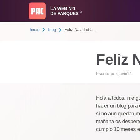
LA WEB Nº1
DE PARQUES
®
Inicio
Blog
Feliz Navidad a...
Feliz 
Escrito por
javiii14
Hola a todos, me gus
hacer un blog para 
si no aun quedan m
mañana os desperte
cumplo 10 meses en