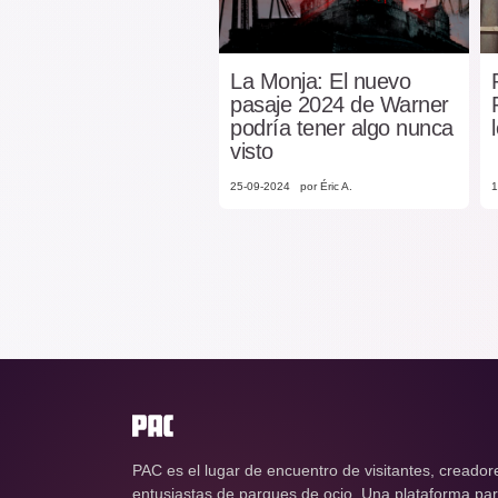
La Monja: El nuevo
pasaje 2024 de Warner
podría tener algo nunca
visto
25-09-2024
por Éric A.
1
PAC es el lugar de encuentro de visitantes, creador
entusiastas de parques de ocio. Una plataforma para