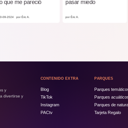
lo que me pareció
pasar miedo
0-09-2024
por Éric A.
por Éric A.
CONTENIDO EXTRA
PARQUES
Blog
Parques temático
es y
 divertirse y
TikTok
Parques acuático
Instagram
Parques de natur
PACtv
Tarjeta Regalo