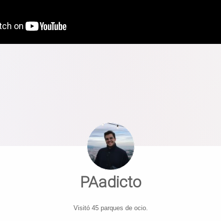
PAadicto
Visitó 45 parques de ocio.