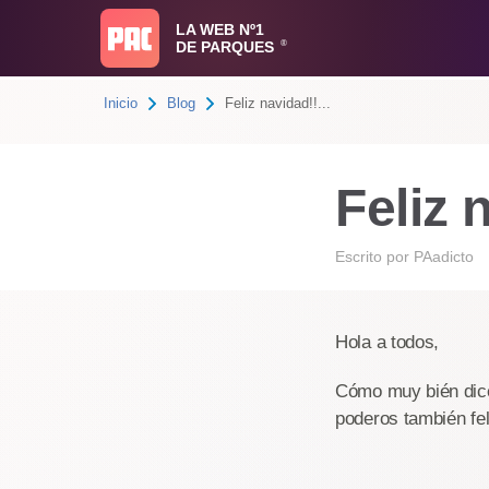
LA WEB Nº1
DE PARQUES
®
Inicio
Blog
Feliz navidad!!...
Feliz 
Escrito por
PAadicto
Hola a todos,
Cómo muy bién dice 
poderos también fel