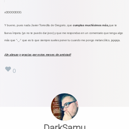
xDDDDDDDD.
Y bueno, pues nada Javier Torrecilla de Gregorio, que
cumplas muchísimos más,
que te
llueva ímpetu (yo no te puedo dar jooo) y que me respondas en un comentario que tenga algo
más que "-_-" que es lo que siempre sueles poner tu cuando me pongo melancólico, jajajaja.
¡Un abrazo y gracias por estos meses de amistad!
0
DarkSamu