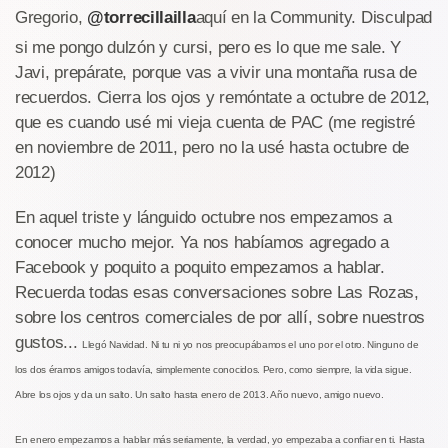
Gregorio,
@torrecillailla
aquí en la Community. Disculpad
si me pongo dulzón y cursi, pero es lo que me sale. Y
Javi, prepárate, porque vas a vivir una montaña rusa de
recuerdos. Cierra los ojos y remóntate a octubre de 2012,
que es cuando usé mi vieja cuenta de PAC (me registré
en noviembre de 2011, pero no la usé hasta octubre de
2012)
En aquel triste y lánguido octubre nos empezamos a
conocer mucho mejor. Ya nos habíamos agregado a
Facebook y poquito a poquito empezamos a hablar.
Recuerda todas esas conversaciones sobre Las Rozas,
sobre los centros comerciales de por allí, sobre nuestros
gustos...
Llegó Navidad. Ni tu ni yo nos preocupábamos el uno por el otro. Ninguno de
los dos éramos amigos todavía, simplemente conocidos. Pero, como siempre, la vida sigue.
Abre los ojos y da un salto. Un salto hasta enero de 2013. Año nuevo, amigo nuevo.
En enero empezamos a hablar más seriamente, la verdad, yo empezaba a confiar en ti. Hasta