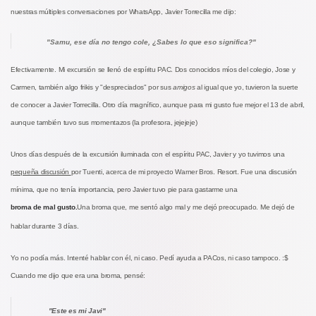
nuestras múltiples conversaciones por WhatsApp, Javier Torrecilla me dijo:
"Samu, ese día no tengo cole, ¿Sabes lo que eso significa?"
Efectivamente. Mi excursión se llenó de espíritu PAC. Dos conocidos míos del colegio, Jose y
Carmen, también algo frikis y "despreciados" por sus
amigos
al igual que yo, tuvieron la suerte
de conocer a Javier Torrecilla. Otro día magnífico, aunque para mi gusto fue mejor el 13 de abril,
aunque también tuvo sus momentazos (la profesora, jejejeje)
Unos días después de la excursión iluminada con el espíritu PAC, Javier y yo tuvimos una
pequeña discusión
por Tuenti, acerca de mi proyecto Warner Bros. Resort. Fue una discusión
mínima, que no tenía importancia, pero Javier tuvo pie para gastarme una
broma de mal gusto.
Una broma que, me sentó algo mal y me dejó preocupado. Me dejó de
hablar durante 3 días.
Yo no podía más. Intenté hablar con él, ni caso. Pedí ayuda a PACos, ni caso tampoco. :$
Cuando me dijo que era una broma, pensé:
"Este es mi Javi"