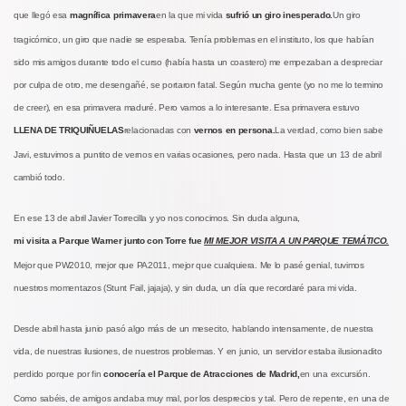
que llegó esa
magnífica primavera
en la que mi vida
sufrió un giro inesperado.
Un giro
tragicómico, un giro que nadie se esperaba. Tenía problemas en el instituto, los que habían
sido mis amigos durante todo el curso (había hasta un coastero) me empezaban a despreciar
por culpa de otro, me desengañé, se portaron fatal. Según mucha gente (yo no me lo termino
de creer), en esa primavera maduré. Pero vamos a lo interesante. Esa primavera estuvo
LLENA DE TRIQUIÑUELAS
relacionadas con
vernos en persona.
La verdad, como bien sabe
Javi, estuvimos a puntito de vernos en varias ocasiones, pero nada. Hasta que un 13 de abril
cambió todo.
En ese 13 de abril Javier Torrecilla y yo nos conocimos. Sin duda alguna,
mi visita a Parque Warner junto con Torre fue
MI MEJOR VISITA A UN PARQUE TEMÁTICO.
Mejor que PW2010, mejor que PA2011, mejor que cualquiera. Me lo pasé genial, tuvimos
nuestros momentazos (Stunt Fail, jajaja), y sin duda, un día que recordaré para mi vida.
Desde abril hasta junio pasó algo más de un mesecito, hablando intensamente, de nuestra
vida, de nuestras ilusiones, de nuestros problemas. Y en junio, un servidor estaba ilusionadito
perdido porque por fin
conocería el Parque de Atracciones de Madrid,
en una excursión.
Como sabéis, de amigos andaba muy mal, por los desprecios y tal. Pero de repente, en una de