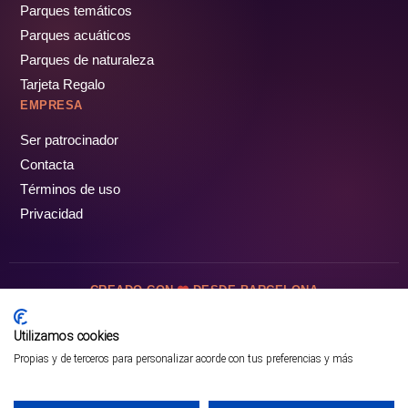
Parques temáticos
Parques acuáticos
Parques de naturaleza
Tarjeta Regalo
EMPRESA
Ser patrocinador
Contacta
Términos de uso
Privacidad
CREADO CON
DESDE BARCELONA
OCIOTUR DIGITAL SL. © Todos los derechos reservados · 2026
Utilizamos cookies
Propias y de terceros para personalizar acorde con tus preferencias y más