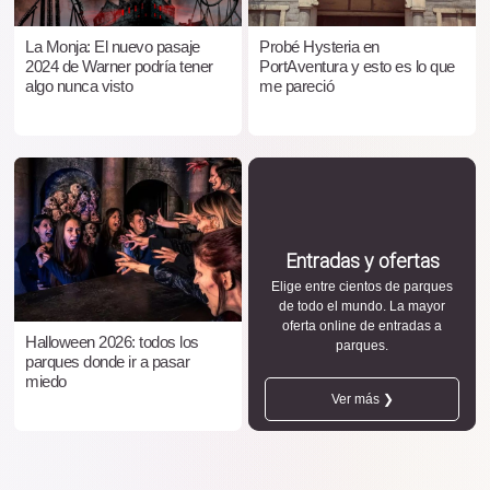
La Monja: El nuevo pasaje
Probé Hysteria en
2024 de Warner podría tener
PortAventura y esto es lo que
algo nunca visto
me pareció
Entradas y ofertas
Elige entre cientos de parques
de todo el mundo. La mayor
oferta online de entradas a
Halloween 2026: todos los
parques.
parques donde ir a pasar
miedo
Ver más ❯