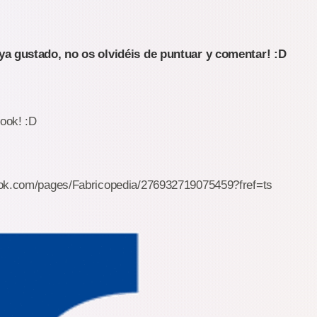
ya gustado, no os olvidéis de puntuar y comentar! :D
ook! :D
ook.com/pages/Fabricopedia/276932719075459?fref=ts