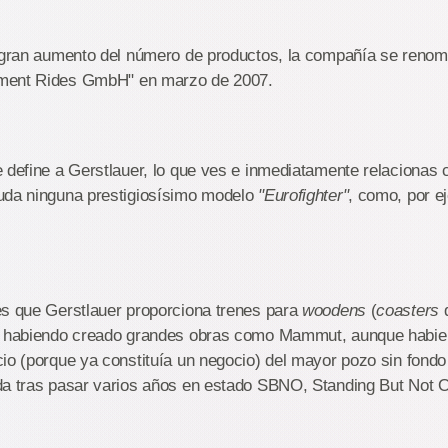
e gran aumento del número de productos, la compañía se reno
ment Rides GmbH" en marzo de 2007.
 define a Gerstlauer, lo que ves e inmediatamente relacionas 
uda ninguna prestigiosísimo modelo
"Eurofighter"
, como, por e
es que Gerstlauer proporciona trenes para
woodens
(
coasters
d
, habiendo creado grandes obras como Mammut, aunque habie
io (porque ya constituía un negocio) del mayor pozo sin fondo
da tras pasar varios años en estado SBNO, Standing But Not O