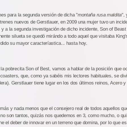
nes para la segunda versión de dicha "
montaña rusa maldita
",
 trenes nuevos de Gerstlauer, en 2009 una mujer tuvo un incid
 y a la segunda investigación de dicho incidente, Son of Beast
ente silueta se quedó mirándo a todo aquel que visitaba King's 
ido su mayor caracteríastica... hasta hoy.
la pobrecita Son of Best, vamos a hablar de la posición que o
s coasters, que, como ya sabéis mis lectores habituales, se div
ra). Gerstlauer tiene lugar en los dos últimos reinos, Acero 
 más y nada menos que el consejero real de todos aquellos qu
e no son tantos, quizás nos quedemos en 3, como mucho, o qu
ene el deber de innovar en un terreno que domina, por lo que es