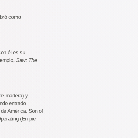
mbró como
con él es su
jemplo,
Saw: The
e madera) y
ndo entrado
 de América, Son of
perating (En pie