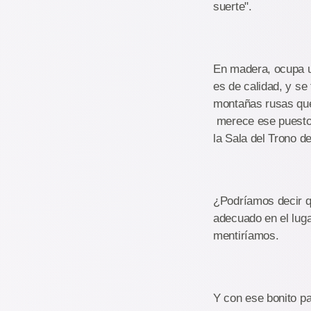
suerte".
En madera, ocupa un
es de calidad, y se
montañas rusas que
merece ese puesto a
la Sala del Trono d
¿Podríamos decir q
adecuado en el luga
mentiríamos.
Y con ese bonito p