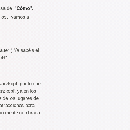
usa del
"Cómo"
,
los, ¡vamos a
uer (¡Ya sabéis el
bH".
arzkopf, por lo que
rzkopf, ya en los
e de los lugares de
 atracciones para
riormente nombrada