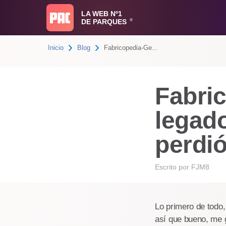
LA WEB Nº1
DE PARQUES
®
Inicio
Blog
Fabricopedia-Ge...
Fabric
legad
perdi
Escrito por
FJM8
Lo primero de todo,
así que bueno, me g