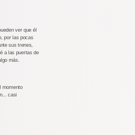
pueden ver que él
o, por las pocas
nte sus trenes,
é a las puertas de
 algo más.
el momento
... casi