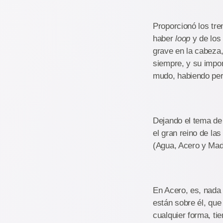
Proporcionó los tre
haber
loop
y de los
grave en la cabeza,
siempre, y su impon
mudo, habiendo perd
Dejando el tema de 
el gran reino de la
(Agua, Acero y Made
En Acero, es, nada
están sobre él, qu
cualquier forma, ti