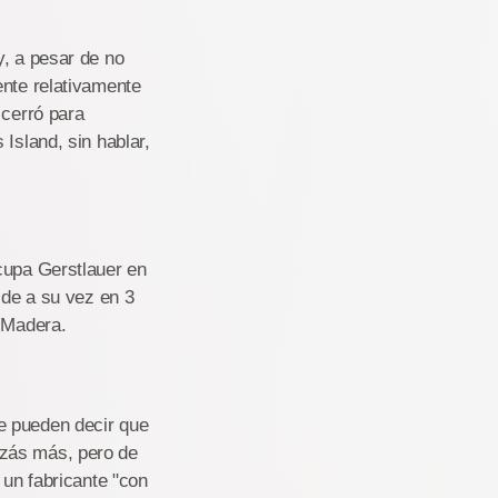
 y, a pesar de no
ente relativamente
 cerró para
Island, sin hablar,
cupa Gerstlauer en
ide a su vez en 3
y Madera.
e pueden decir que
izás más, pero de
 un fabricante "con