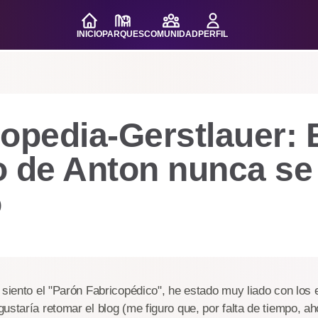
INICIO
PARQUES
COMUNIDAD
PERFIL
opedia-Gerstlauer: 
o de Anton nunca se
ó
 siento el "Parón Fabricopédico", he estado muy liado con los 
ustaría retomar el blog (me figuro que, por falta de tiempo, a