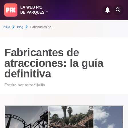
LA WEB Nº1
DE PARQUES
®
Inicio
Blog
Fabricantes de...
Fabricantes de
atracciones: la guía
definitiva
Escrito por
torrecillailla