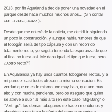
2013, por fin Aqualandia decide poner una novedad en el
parque desde hace muchos muchos años... (Sin contar
con la zona jacuzzi).
Desde que me enteré de la noticia, me decidí ir siguiendo
un poco la construcción, y aunque había rumores de que
el tobogán sería de tipo cápsula y con un recorrido
totalmente recto, yo seguía teniendo la esperanza de que
al final no fuera así. Me daba igual el tipo que fuera, pero
¿¿otro recto??
En Aqualandia ya hay unos cuantos toboganes rectos, y a
mi parecer casi todos ofrecen la misma sensación. Es
verdad que no es lo mismo uno muy bajo, que uno muy
alto y con mucha pendiente, pero os aseguro que quien
se atreve a subir al más alto (en este caso "Big-Bang" o
"Verti-go", los demás toboganes se hacen monótonos y
aburridos y por tanto la oferta del parque se reduce