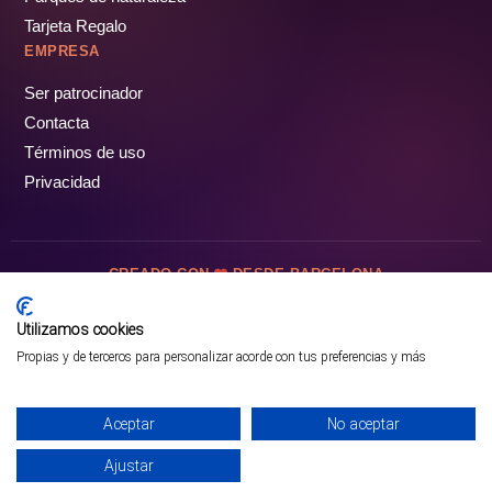
Tarjeta Regalo
EMPRESA
Ser patrocinador
Contacta
Términos de uso
Privacidad
CREADO CON
DESDE BARCELONA
OCIOTUR DIGITAL SL. © Todos los derechos reservados · 2026
Utilizamos cookies
Propias y de terceros para personalizar acorde con tus preferencias y más
Aceptar
No aceptar
Ajustar
¡PÁSALO!
ENTRADAS Y OFERTAS ❯