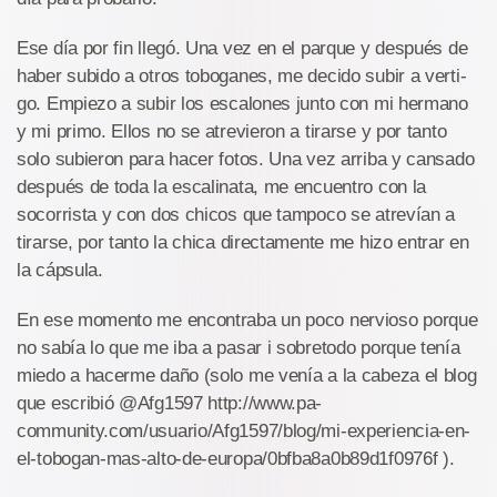
Ese día por fin llegó. Una vez en el parque y después de
haber subido a otros toboganes, me decido subir a verti-
go. Empiezo a subir los escalones junto con mi hermano
y mi primo. Ellos no se atrevieron a tirarse y por tanto
solo subieron para hacer fotos. Una vez arriba y cansado
después de toda la escalinata, me encuentro con la
socorrista y con dos chicos que tampoco se atrevían a
tirarse, por tanto la chica directamente me hizo entrar en
la cápsula.
En ese momento me encontraba un poco nervioso porque
no sabía lo que me iba a pasar i sobretodo porque tenía
miedo a hacerme daño (solo me venía a la cabeza el blog
que escribió @Afg1597 http://www.pa-
community.com/usuario/Afg1597/blog/mi-experiencia-en-
el-tobogan-mas-alto-de-europa/0bfba8a0b89d1f0976f ).