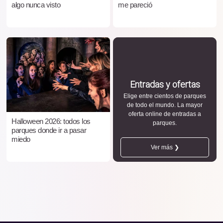
algo nunca visto
me pareció
Entradas y ofertas
Elige entre cientos de parques
de todo el mundo. La mayor
oferta online de entradas a
Halloween 2026: todos los
parques.
parques donde ir a pasar
miedo
Ver más ❯