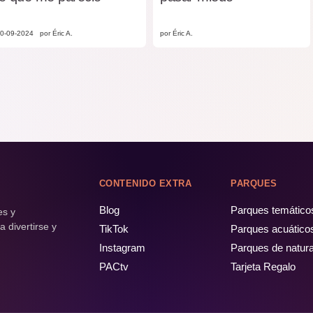
0-09-2024
por Éric A.
por Éric A.
CONTENIDO EXTRA
PARQUES
Blog
Parques temático
es y
 divertirse y
TikTok
Parques acuático
Instagram
Parques de natur
PACtv
Tarjeta Regalo