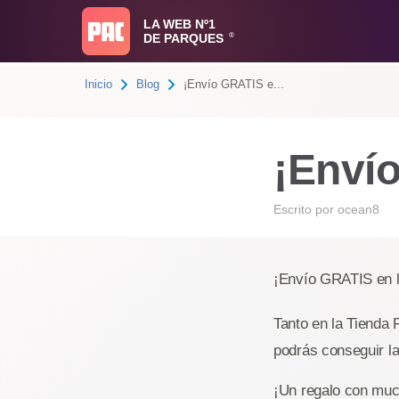
LA WEB Nº1
DE PARQUES
®
Inicio
Blog
¡Envío GRATIS e...
¡Envío
Escrito por
ocean8
¡Envío GRATIS en l
Tanto en la Tienda
podrás conseguir la
¡Un regalo con muc