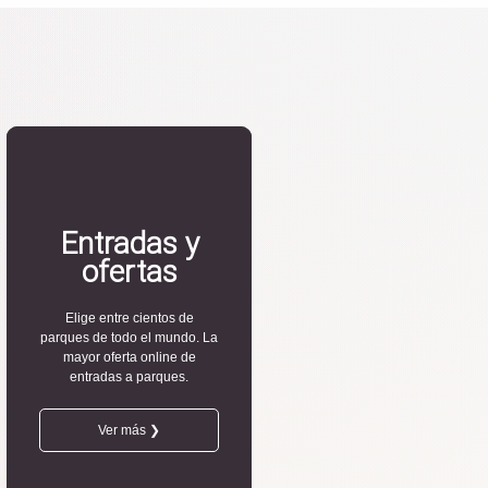
Entradas y
ofertas
Elige entre cientos de
parques de todo el mundo. La
mayor oferta online de
entradas a parques.
Ver más ❯