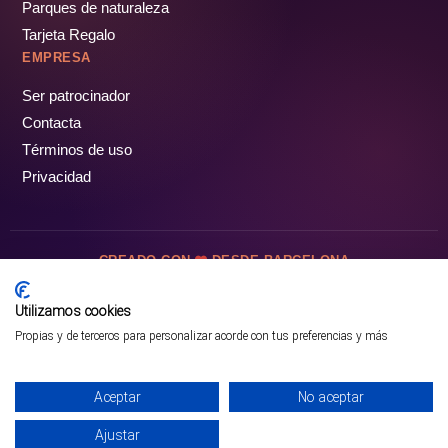
Parques de naturaleza
Tarjeta Regalo
EMPRESA
Ser patrocinador
Contacta
Términos de uso
Privacidad
CREADO CON
DESDE BARCELONA
OCIOTUR DIGITAL SL. © Todos los derechos reservados · 2026
Utilizamos cookies
Propias y de terceros para personalizar acorde con tus preferencias y más
Aceptar
No aceptar
Ajustar
¡PÁSALO!
ENTRADAS Y OFERTAS ❯