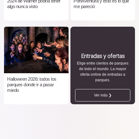
2024 de Warner podría tener
PortAventura y esto es lo que
algo nunca visto
me pareció
Entradas y ofertas
Elige entre cientos de parques
de todo el mundo. La mayor
oferta online de entradas a
Halloween 2026: todos los
parques.
parques donde ir a pasar
miedo
Ver más ❯