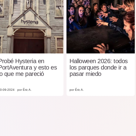
Probé Hysteria en
Halloween 2026: todos
PortAventura y esto es
los parques donde ir a
lo que me pareció
pasar miedo
0-09-2024
por Éric A.
por Éric A.