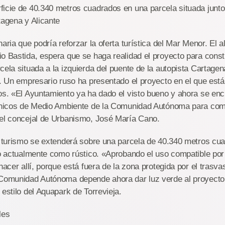
icie de 40.340 metros cuadrados en una parcela situada junto 
tagena y Alicante
aria que podría reforzar la oferta turística del Mar Menor. El 
o Bastida, espera que se haga realidad el proyecto para const
cela situada a la izquierda del puente de la autopista Cartagen
o. Un empresario ruso ha presentado el proyecto en el que está 
os. «El Ayuntamiento ya ha dado el visto bueno y ahora se enc
écnicos de Medio Ambiente de la Comunidad Autónoma para com
 el concejal de Urbanismo, José María Cano.
y turismo se extenderá sobre una parcela de 40.340 metros cu
do actualmente como rústico. «Aprobando el uso compatible por 
 hacer allí, porque está fuera de la zona protegida por el trasv
 Comunidad Autónoma depende ahora dar luz verde al proyecto
 estilo del Aquapark de Torrevieja.
les