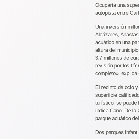
Ocuparía una superf
autopista entre Car
Una inversión millon
Alcázares, Anastasi
acuático en una par
altura del municipi
3,7 millones de eur
revisión por los t
completo», explica
El recinto de ocio 
superficie califica
turístico, se puede
indica Cano. De la
parque acuático del
Dos parques infanti