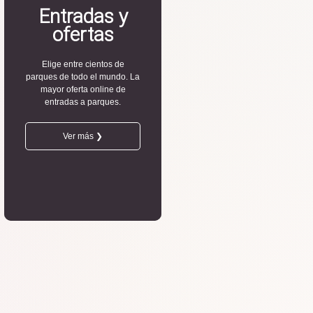
Entradas y
ofertas
Elige entre cientos de
parques de todo el mundo. La
mayor oferta online de
entradas a parques.
Ver más ❯