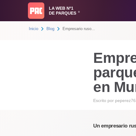
LA WEB Nº1
DE PARQUES
®
Inicio
Blog
Empresario ruso...
Empre
parque
en Mu
Escrito por
peperez76
Un empresario rus