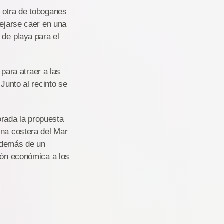
y otra de toboganes
dejarse caer en una
 de playa para el
 para atraer a las
Junto al recinto se
rada la propuesta
ona costera del Mar
 además de un
ción económica a los