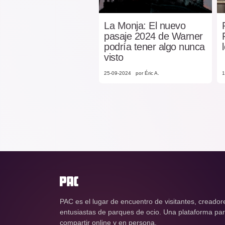
La Monja: El nuevo
pasaje 2024 de Warner
podría tener algo nunca
visto
25-09-2024
por Éric A.
1
PAC es el lugar de encuentro de visitantes, creador
entusiastas de parques de ocio. Una plataforma para
compartir online y en persona.