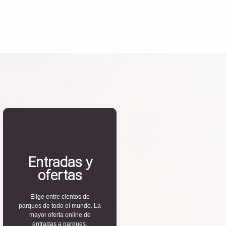
Entradas y
ofertas
Elige entre cientos de
parques de todo el mundo. La
mayor oferta online de
entradas a parques.