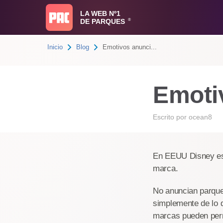
LA WEB Nº1
DE PARQUES
®
Inicio
Blog
Emotivos anunci...
Emoti
Escrito por
ocean8
En EEUU Disney es 
marca.
No anuncian parques
simplemente de lo 
marcas pueden permi