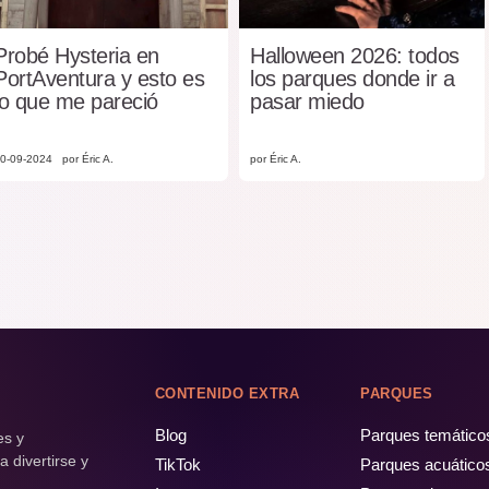
Probé Hysteria en
Halloween 2026: todos
PortAventura y esto es
los parques donde ir a
lo que me pareció
pasar miedo
0-09-2024
por Éric A.
por Éric A.
CONTENIDO EXTRA
PARQUES
Blog
Parques temático
es y
 divertirse y
TikTok
Parques acuático