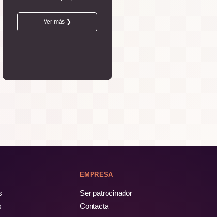
Ver más ❯
EMPRESA
s
Ser patrocinador
s
Contacta