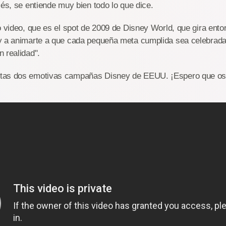
lés, se entiende muy bien todo lo que dice.
o video, que es el spot de 2009 de Disney World, que gira ento
y a animarte a que cada pequeña meta cumplida sea celebrada 
 realidad".
tas dos emotivas campañas Disney de EEUU. ¡Espero que os