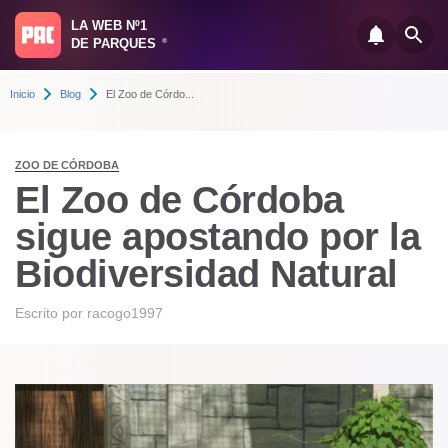
LA WEB Nº1
DE PARQUES
®
Inicio
Blog
El Zoo de Córdo...
ZOO DE CÓRDOBA
El Zoo de Córdoba
sigue apostando por la
Biodiversidad Natural
Escrito por
racogo1997