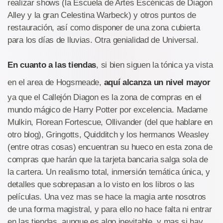
realizar shows (la Escuela de Artes Escénicas de Diagon
Alley y la gran Celestina Warbeck) y otros puntos de
restauración, así como disponer de una zona cubierta
para los días de lluvias. Otra genialidad de Universal.
En cuanto a las tiendas
, si bien siguen la tónica ya vista
en el area de Hogsmeade,
aquí alcanza un nivel mayor
ya que el Callejón Diagon es la zona de compras en el
mundo mágico de Harry Potter por excelencia. Madame
Mulkin, Florean Fortescue, Ollivander (del que hablare en
otro blog), Gringotts, Quidditch y los hermanos Weasley
(entre otras cosas) encuentran su hueco en esta zona de
compras que harán que la tarjeta bancaria salga sola de
la cartera. Un realismo total, inmersión temática única, y
detalles que sobrepasan a lo visto en los libros o las
películas. Una vez mas se hace la magia ante nosotros
de una forma magistral, y para ello no hace falta ni entrar
en las tiendas, aunque es algo inevitable, y mas si hay