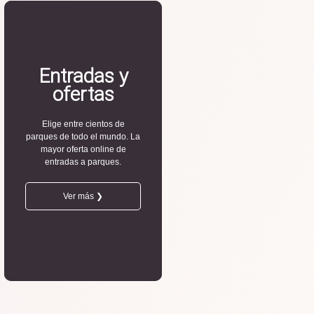
Entradas y
ofertas
Elige entre cientos de
parques de todo el mundo. La
mayor oferta online de
entradas a parques.
Ver más ❯