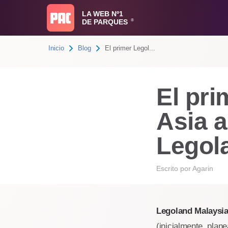
LA WEB Nº1
DE PARQUES
®
Inicio
Blog
El primer Legol...
El pri
Asia a
Legol
Escrito por
Agarin
Legoland Malaysi
(inicialmente, plane