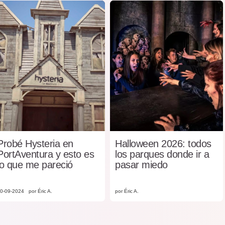
Probé Hysteria en
Halloween 2026: todos
PortAventura y esto es
los parques donde ir a
lo que me pareció
pasar miedo
0-09-2024
por Éric A.
por Éric A.