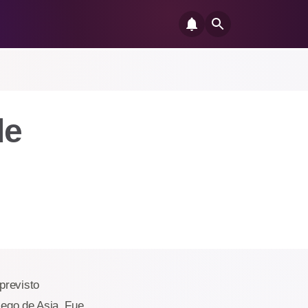
de
previsto
 Lego de Asia. Fue