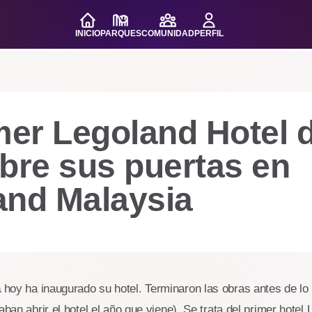
INICIO
PARQUES
COMUNIDAD
PERFIL
mer Legoland Hotel 
bre sus puertas en
and Malaysia
a
hoy ha inaugurado su hotel. Terminaron las obras antes de lo 
aban abrir el hotel el año que viene). Se trata del primer hotel