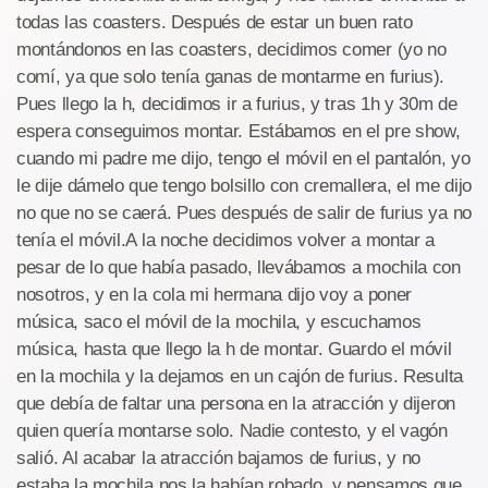
todas las coasters. Después de estar un buen rato
montándonos en las coasters, decidimos comer (yo no
comí, ya que solo tenía ganas de montarme en furius).
Pues llego la h, decidimos ir a furius, y tras 1h y 30m de
espera conseguimos montar. Estábamos en el pre show,
cuando mi padre me dijo, tengo el móvil en el pantalón, yo
le dije dámelo que tengo bolsillo con cremallera, el me dijo
no que no se caerá. Pues después de salir de furius ya no
tenía el móvil.A la noche decidimos volver a montar a
pesar de lo que había pasado, llevábamos a mochila con
nosotros, y en la cola mi hermana dijo voy a poner
música, saco el móvil de la mochila, y escuchamos
música, hasta que llego la h de montar. Guardo el móvil
en la mochila y la dejamos en un cajón de furius. Resulta
que debía de faltar una persona en la atracción y dijeron
quien quería montarse solo. Nadie contesto, y el vagón
salió. Al acabar la atracción bajamos de furius, y no
estaba la mochila nos la habían robado. y pensamos que