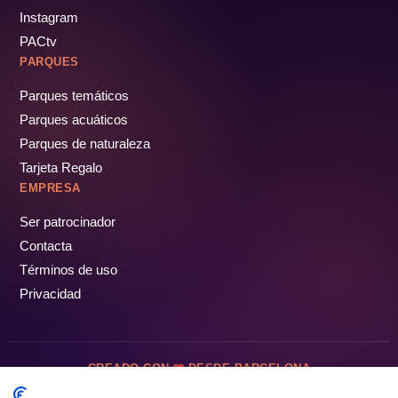
Instagram
PACtv
PARQUES
Parques temáticos
Parques acuáticos
Parques de naturaleza
Tarjeta Regalo
EMPRESA
Ser patrocinador
Contacta
Términos de uso
Privacidad
CREADO CON
DESDE BARCELONA
OCIOTUR DIGITAL SL. © Todos los derechos reservados · 2026