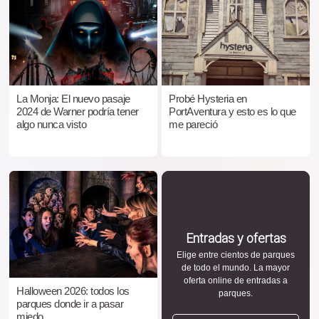
La Monja: El nuevo pasaje
Probé Hysteria en
2024 de Warner podría tener
PortAventura y esto es lo que
algo nunca visto
me pareció
Entradas y ofertas
Elige entre cientos de parques
de todo el mundo. La mayor
oferta online de entradas a
Halloween 2026: todos los
parques.
parques donde ir a pasar
miedo