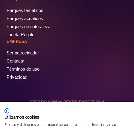
Parques temáticos
Parques acuáticos
Parques de naturaleza
Tarjeta Regalo
EMPRESA
Ser patrocinador
Contacta
Términos de uso
Privacidad
CREADO CON
DESDE BARCELONA
OCIOTUR DIGITAL SL. © Todos los derechos reservados · 2026
Utilizamos cookies
Propias y de terceros para personalizar acorde con tus preferencias y más