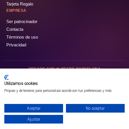
Tarjeta Regalo
EMPRESA
Ser patrocinador
Contacta
Términos de uso
Privacidad
CREADO CON
DESDE BARCELONA
OCIOTUR DIGITAL SL. © Todos los derechos reservados · 2026
Utilizamos cookies
Propias y de terceros para personalizar acorde con tus preferencias y más
Aceptar
No aceptar
Ajustar
¡PÁSALO!
ENTRADAS Y OFERTAS ❯
INICIO
PARQUES
COMUNIDAD
PERFIL