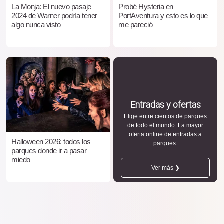
La Monja: El nuevo pasaje
Probé Hysteria en
2024 de Warner podría tener
PortAventura y esto es lo que
algo nunca visto
me pareció
Entradas y ofertas
Elige entre cientos de parques
de todo el mundo. La mayor
oferta online de entradas a
Halloween 2026: todos los
parques.
parques donde ir a pasar
miedo
Ver más ❯