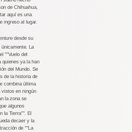
 son de Chihuahua,
tar aquí es una
 ingreso al lugar.
venture desde su
, únicamente. La
el ""Vuelo del
ra quienes ya la han
ción del Mundo. Se
 de la historia de
ue combina última
 vistos en ningún
an la zona se
 que algunos
 la Tierra"". El
pueda decaer y la
tracción de ""La