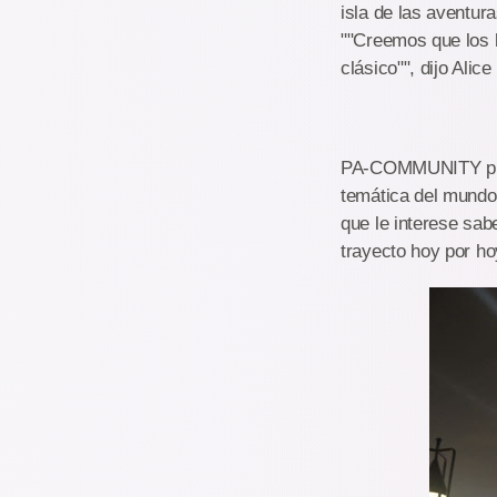
isla de las aventur
""Creemos que los l
clásico"", dijo Ali
PA-COMMUNITY prete
temática del mundo 
que le interese sab
trayecto hoy por ho