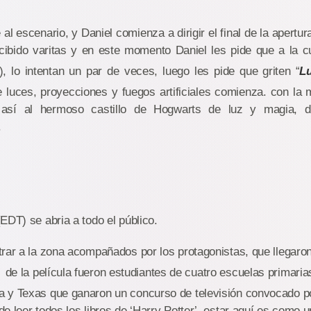
al escenario, y Daniel comienza a dirigir el final de la apertu
ecibido varitas y en este momento Daniel les pide que a la cu
z), lo intentan un par de veces, luego les pide que griten “
L
de luces, proyecciones y fuegos artificiales comienza. con la
o así al hermoso castillo de Hogwarts de luz y magia, 
.
EDT) se abria a todo el público.
rar a la zona acompañados por los protagonistas, que llegaron
, de la película fueron estudiantes de cuatro escuelas primarias
 y Texas que ganaron un concurso de televisión convocado po
e leer todos los libros de ‘Harry Potter’, estar aquí es como