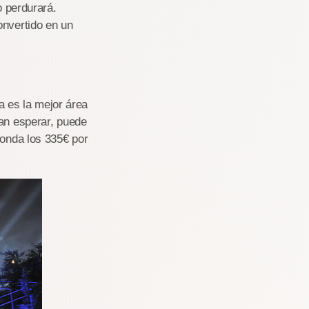
o perdurará.
onvertido en un
 es la mejor área
ran esperar, puede
ronda los 335€ por