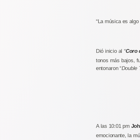
“La música es algo
Dió inicio al
“
Coro 
tonos más bajos, fu
entonaron “
Double 
A las 10:01 pm
Joh
emocionante, la mú