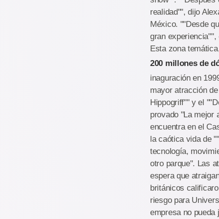
realidad"", dijo Al
México. ""Desde qu
gran experiencia"",
Esta zona temática
200 millones de d
inaguración en 199
mayor atracción de e
Hippogriff"" y el ""
provado "La mejor a
encuentra en el Cas
la caótica vida de 
tecnología, movimi
otro parque". Las a
espera que atraigan
británicos calificar
riesgo para Univers
empresa no pueda ju