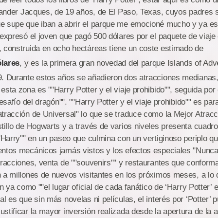
exander Jacques, de 19 años, de El Paso, Texas, cuyos padres
e supe que iban a abrir el parque me emocioné mucho y ya es
 expresó el joven que pagó 500 dólares por el paquete de viaje e
, construida en ocho hectáreas tiene un coste estimado de
ólares
, y es la primera gran novedad del parque Islands of Ad
9. Durante estos años se añadieron dos atracciones medianas
sta zona es ""Harry Potter y el viaje prohibido"", seguida por 
Desafío del dragón"". ""Harry Potter y el viaje prohibido"" es pa
tracción de Universal" lo que se traduce como la Mejor Atrac
tillo de Hogwarts y a través de varios niveles presenta cuadros
""Harry"" en un paseo que culmina con un vertiginoso periplo q
entos mecánicos jamás vistos y los efectos especiales "Nunca
tracciones, venta de ""souvenirs"" y restaurantes que conform
 a millones de nuevos visitantes en los próximos meses, a lo
on ya como ""el lugar oficial de cada fanático de ‘Harry Potter’ en
al es que sin más novelas ni películas, el interés por ‘Potter’ 
stificar la mayor inversión realizada desde la apertura de la a