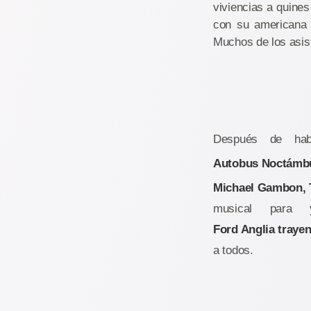
viviencias a quines
con su americana b
Muchos de los asist
Después de hab
Autobus Noctámb
Michael Gambon, T
musical para
Ford Anglia trayen
a todos.