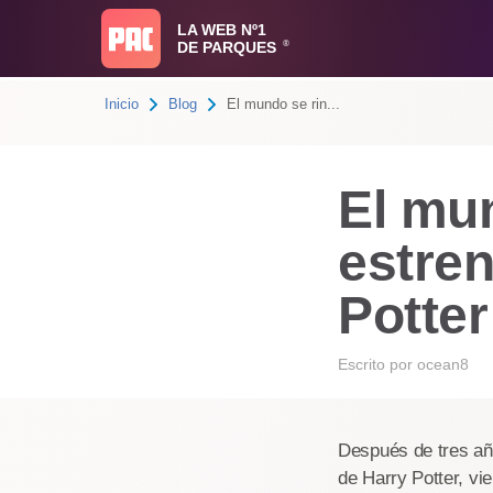
LA WEB Nº1
DE PARQUES
®
Inicio
Blog
El mundo se rin...
El mun
estren
Potter
Escrito por
ocean8
Después de tres añ
de Harry Potter, vi