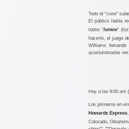
Todo el “crew” sube 
El público había r
todos “
lumos
“ (lu
hacerlo, el juego 
Williams llenand
acostumbrados ver
Hoy a las 9:00 am (
Los primeros en ent
Howards Express
Colorado, Oklahoma
show"". ""Después d