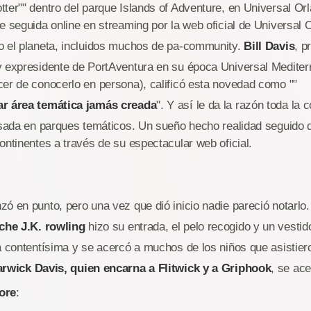
ter"" dentro del parque Islands of Adventure, en Universal Or
e seguida online en streaming por la web oficial de Universal 
o el planeta, incluidos muchos de pa-community.
Bill Davis
, p
y expresidente de PortAventura en su época Universal Medite
er de conocerlo en persona), calificó esta novedad como ""
ar área temática jamás creada
". Y así le da la razón toda la
esada en parques temáticos. Un sueño hecho realidad seguido d
ontinentes a través de su espectacular web oficial.
ó en punto, pero una vez que dió inicio nadie pareció notarlo.
oche J.K. rowling
hizo su entrada, el pelo recogido y un vesti
a contentísima y se acercó a muchos de los niños que asistiero
rwick Davis, quien encarna a Flitwick y a Griphook
, se ace
ore
: