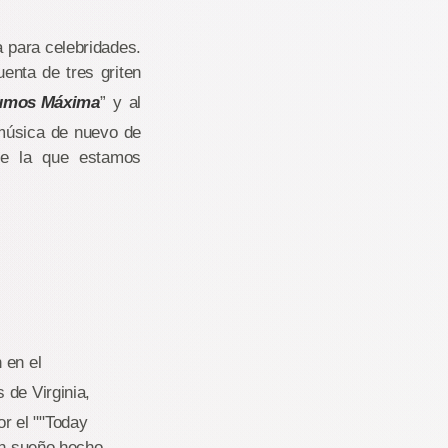
ra para celebridades.
enta de tres griten
umos Máxima
” y al
 música de nuevo de
de la que estamos
 en el
 de Virginia,
r el ""Today
 un sueño hecho