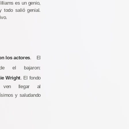
illiams es un genio,
 todo salió genial.
ivo.
on los actores
. El
 el bajaron:
ie Wright
. El fondo
ven llegar al
tísimos y saludando