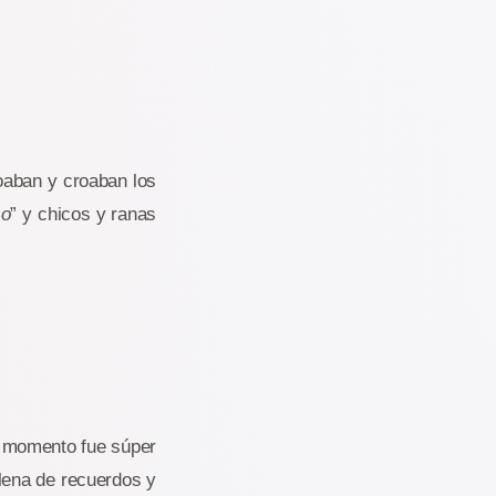
oaban y croaban los
so
” y chicos y ranas
e momento fue súper
lena de recuerdos y