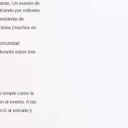
lando. Un evento de
Orlando por millones
residente de
rrànea (muchos en
 comunidad
urante estos tres
do simple como la
n al evento. A las
rcó al estrado y