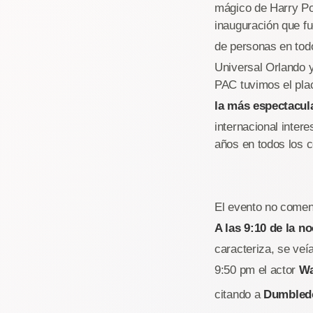
mágico de Harry Pot
inauguración que fu
de personas en tod
Universal Orlando 
PAC tuvimos el plac
la más espectacul
internacional inter
años en todos los c
El evento no comenz
A las 9:10 de la n
caracteriza, se veí
9:50 pm el actor
Wa
citando a
Dumbled